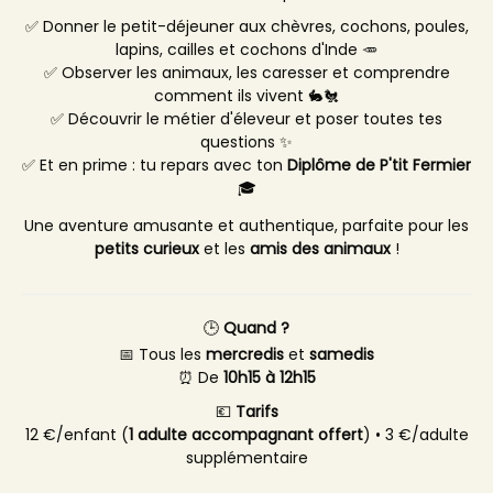
✅ Donner le petit-déjeuner aux chèvres, cochons, poules,
lapins, cailles et cochons d'Inde 🥕
✅ Observer les animaux, les caresser et comprendre
comment ils vivent 🐇🐔
✅ Découvrir le métier d'éleveur et poser toutes tes
questions ✨
✅ Et en prime : tu repars avec ton
Diplôme de P'tit Fermier
🎓
Une aventure amusante et authentique, parfaite pour les
petits curieux
et les
amis des animaux
!
🕒
Quand ?
📅 Tous les
mercredis
et
samedis
⏰ De
10h15 à 12h15
💶
Tarifs
12 €/enfant (
1 adulte accompagnant offert
) • 3 €/adulte
supplémentaire