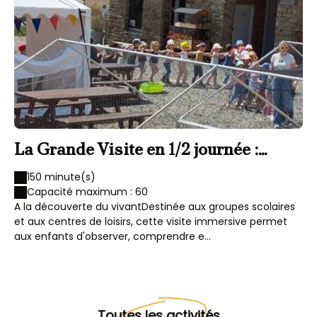
La Grande Visite en 1/2 journée :
L
Découverte et Savoirs
D
150 minute(s)
Capacité maximum : 60
A la découverte du vivantDestinée aux groupes scolaires
Vi
et aux centres de loisirs, cette visite immersive permet
gro
aux enfants d'observer, comprendre e...
im
Toutes les activités